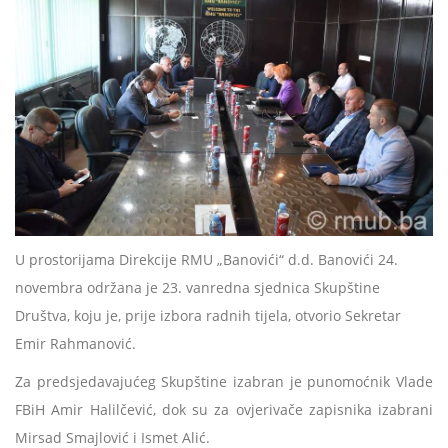
U prostorijama Direkcije RMU „Banovići“ d.d. Banovići 24.
novembra održana je 23. vanredna sjednica Skupštine
Društva, koju je, prije izbora radnih tijela, otvorio Sekretar
Emir Rahmanović.
Za predsjedavajućeg Skupštine izabran je punomoćnik Vlade
FBiH Amir Halilčević, dok su za ovjerivače zapisnika izabrani
Mirsad Smajlović i Ismet Alić.