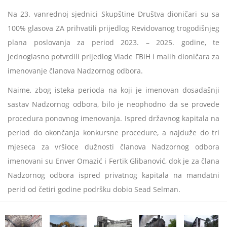
Na 23. vanrednoj sjednici Skupštine Društva dioničari su sa
100% glasova ZA prihvatili prijedlog Revidovanog trogodišnjeg
plana poslovanja za period 2023. – 2025. godine, te
jednoglasno potvrdili prijedlog Vlade FBiH i malih dioničara za
imenovanje članova Nadzornog odbora.
Naime, zbog isteka perioda na koji je imenovan dosadašnji
sastav Nadzornog odbora, bilo je neophodno da se provede
procedura ponovnog imenovanja. Ispred državnog kapitala na
period do okončanja konkursne procedure, a najduže do tri
mjeseca za vršioce dužnosti članova Nadzornog odbora
imenovani su Enver Omazić i Fertik Glibanović, dok je za člana
Nadzornog odbora ispred privatnog kapitala na mandatni
perid od četiri godine podršku dobio Sead Selman.