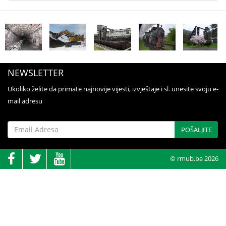
NEWSLETTER
Ukoliko želite da primate najnovije vijesti, izvještaje i sl. unesite svoju e-
mail adresu
POŠALJITE
© rmub.ba 2026