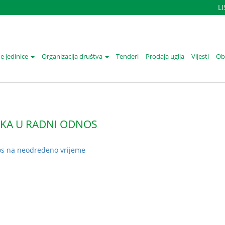
L
e jedinice
Organizacija društva
Tenderi
Prodaja uglja
Vijesti
Oba
IKA U RADNI ODNOS
os na neodređeno vrijeme