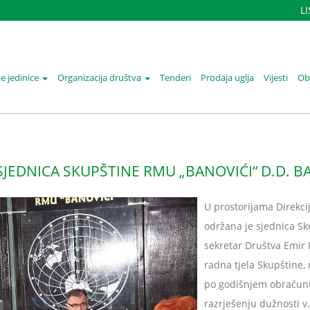
L
e jedinice
Organizacija društva
Tenderi
Prodaja uglja
Vijesti
Oba
JEDNICA SKUPŠTINE RMU „BANOVIĆI“ D.D. B
U prostorijama Direkci
održana je sjednica Sk
sekretar Društva Emir
radna tjela Skupštine,
po godišnjem obračunu
razrješenju dužnosti v