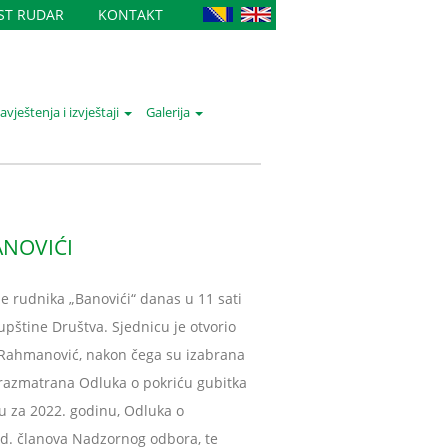
IST RUDAR
KONTAKT
vještenja i izvještaji
Galerija
ANOVIĆI
je rudnika „Banovići“ danas u 11 sati
upštine Društva. Sjednicu je otvorio
 Rahmanović, nakon čega su izabrana
 razmatrana Odluka o pokriću gubitka
 za 2022. godinu, Odluka o
.d. članova Nadzornog odbora, te