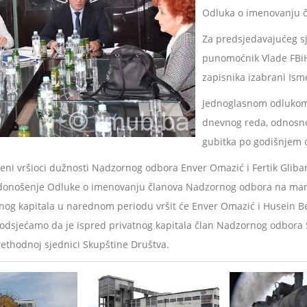
Odluka o imenovanju 
Za predsjedavajućeg sj
punomoćnik Vlade FBiH 
zapisnika izabrani Isme
Jednoglasnom odlukom 
dnevnog reda, odnosno
gubitka po godišnjem 
šeni vršioci dužnosti Nadzornog odbora Enver Omazić i Fertik Gliban
 i donošenje Odluke o imenovanju članova Nadzornog odbora na mand
vnog kapitala u narednom periodu vršit će Enver Omazić i Husein B
 Podsjećamo da je ispred privatnog kapitala član Nadzornog odbora
ethodnoj sjednici Skupštine Društva.