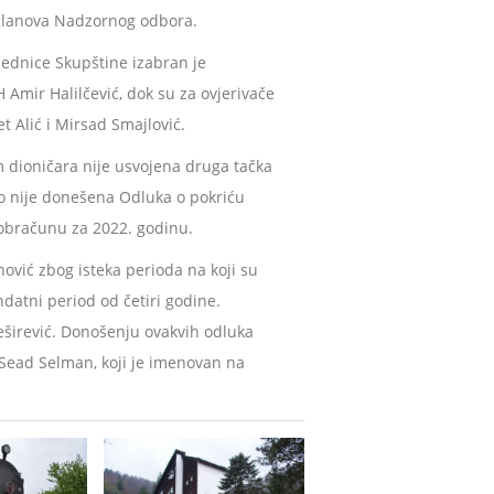
članova Nadzornog odbora.
ednice Skupštine izabran je
Amir Halilčević, dok su za ovjerivače
t Alić i Mirsad Smajlović.
dioničara nije usvojena druga tačka
 nije donešena Odluka o pokriću
obračunu za 2022. godinu.
ović zbog isteka perioda na koji su
atni period od četiri godine.
eširević. Donošenju ovakvih odluka
 Sead Selman, koji je imenovan na