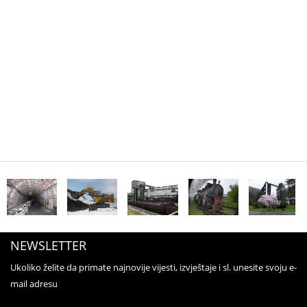
NEWSLETTER
Ukoliko želite da primate najnovije vijesti, izvještaje i sl. unesite svoju e-
mail adresu