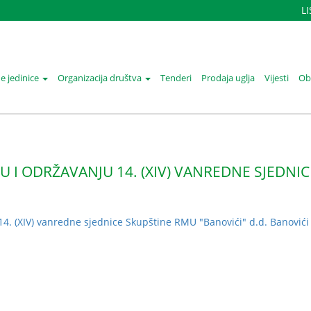
L
e jedinice
Organizacija društva
Tenderi
Prodaja uglja
Vijesti
Oba
U I ODRŽAVANJU 14. (XIV) VANREDNE SJEDNI
I
14. (XIV) vanredne sjednice Skupštine RMU "Banovići" d.d. Banovići