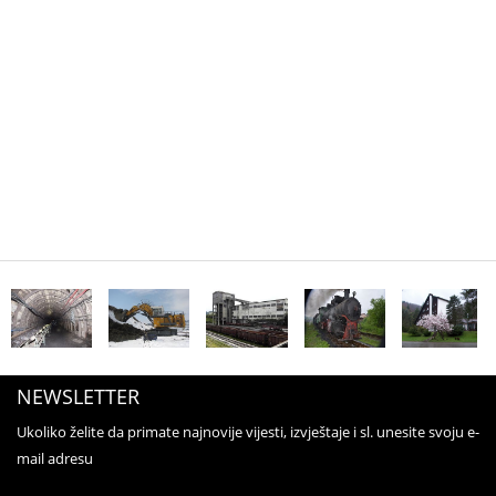
NEWSLETTER
Ukoliko želite da primate najnovije vijesti, izvještaje i sl. unesite svoju e-
mail adresu