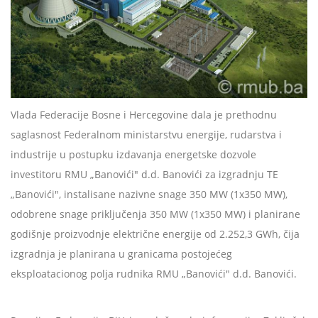
Vlada Federacije Bosne i Hercegovine dala je prethodnu
saglasnost Federalnom ministarstvu energije, rudarstva i
industrije u postupku izdavanja energetske dozvole
investitoru RMU „Banovići" d.d. Banovići za izgradnju TE
„Banovići", instalisane nazivne snage 350 MW (1x350 MW),
odobrene snage priključenja 350 MW (1x350 MW) i planirane
godišnje proizvodnje električne energije od 2.252,3 GWh, čija
izgradnja je planirana u granicama postojećeg
eksploatacionog polja rudnika RMU „Banovići" d.d. Banovići.