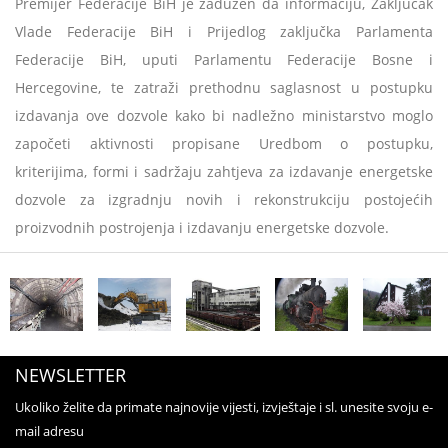
Premijer Federacije BiH je zadužen da informaciju, Zaključak
Vlade Federacije BiH i Prijedlog zaključka Parlamenta
Federacije BiH, uputi Parlamentu Federacije Bosne i
Hercegovine, te zatraži prethodnu saglasnost u postupku
izdavanja ove dozvole kako bi nadležno ministarstvo moglo
započeti aktivnosti propisane Uredbom o postupku,
kriterijima, formi i sadržaju zahtjeva za izdavanje energetske
dozvole za izgradnju novih i rekonstrukciju postojećih
proizvodnih postrojenja i izdavanju energetske dozvole.
NEWSLETTER
Ukoliko želite da primate najnovije vijesti, izvještaje i sl. unesite svoju e-
mail adresu