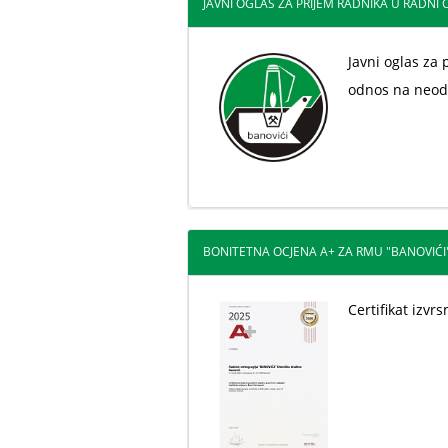
JAVNI OGLAS ZA PRIJEM RADNIKA U RADNI O
Javni oglas za 
odnos na neod
BONITETNA OCJENA A+ ZA RMU "BANOVIĆI" D
Certifikat izvr