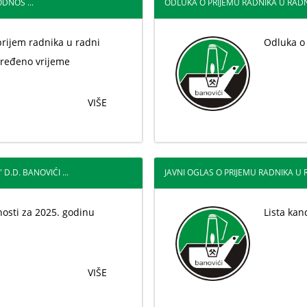
DNOS ...
ODLUKA O PRIJEMU RADNIKA U RADN
prijem radnika u radni
Odluka o
ređeno vrijeme
VIŠE
.D. BANOVIĆI ...
JAVNI OGLAS O PRIJEMU RADNIKA U 
snosti za 2025. godinu
Lista kand
VIŠE