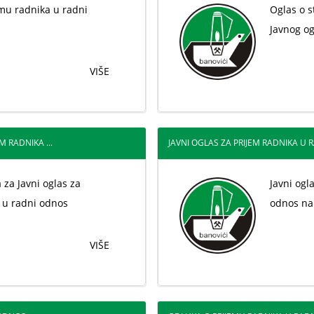
mu radnika u radni
Oglas o s
Javnog og
VIŠE
M RADNIKA ...
JAVNI OGLAS ZA PRIJEM RADNIKA U R
 za Javni oglas za
Javni ogl
 u radni odnos
odnos na
VIŠE