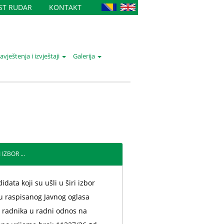
IST RUDAR
KONTAKT
vještenja i izvještaji
Galerija
IZBOR ...
idata koji su ušli u širi izbor
u raspisanog Javnog oglasa
 radnika u radni odnos na