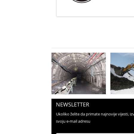
NEWSLETTER
Ukoliko želite da primate najnovije vijesti, izv
svoju e-mail adresu