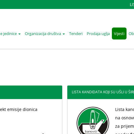
L
e jedinice
Organizacija društva
Tenderi
Prodaja uglja
Vijesti
Oba
LISTA KANDIDATA KOJI SU UŠLI U ŠIRI 
ekt emisije dionica
Lista kand
na osnov
za prijem