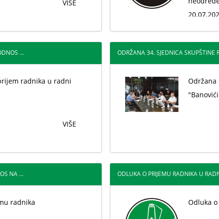
neodređe
VIŠE
20.07.202
DNOS ...
ODRŽANA 34. SJEDNICA SKUPŠTINE R
prijem radnika u radni
Održana 
"Banovići
VIŠE
S NA ...
ODLUKA O PRIJEMU RADNIKA U RADN
emu radnika
Odluka o