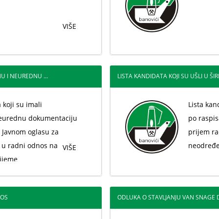
VIŠE
U I NEUREDNU ...
LISTA KANDIDATA KOJI SU UŠLI U ŠIRI 
 koji su imali
Lista kand
eurednu dokumentaciju
po raspi
 Javnom oglasu za
prijem r
 u radni odnos na
neodređe
VIŠE
ijeme
NOS
ODLUKA O STAVLJANJU VAN SNAGE DI