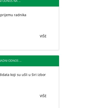
I ODNOS NA ...
 prijemu radnika
VIŠE
RADNI ODNOS ...
idata koji su ušli u širi izbor
VIŠE