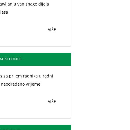
tavljanju van snage dijela
lasa
VIŠE
ADNI ODNOS ...
as za prijem radnika u radni
 neodređeno vrijeme
VIŠE