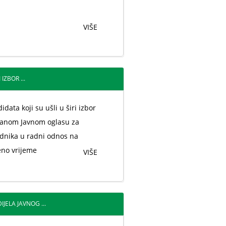
VIŠE
IZBOR ...
idata koji su ušli u širi izbor
sanom Javnom oglasu za
adnika u radni odnos na
no vrijeme
VIŠE
JELA JAVNOG ...