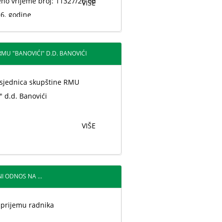
no vrijeme broj: 11327/26 od
VIŠE
6. godine
MU "BANOVIĆI" D.D. BANOVIĆI
sjednica skupštine RMU
" d.d. Banovići
VIŠE
I ODNOS NA ...
 prijemu radnika