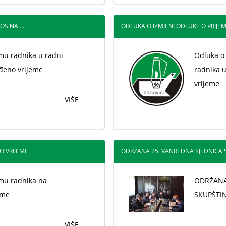
S NA ...
ODLUKA O IZMJENI ODLUKE O PRIJEMU
mu radnika u radni
Odluka o
đeno vrijeme
radnika 
vrijeme
VIŠE
O VRIJEME
ODRŽANA 25. VANREDNA SJEDNICA 
emu radnika na
ODRŽANA
eme
SKUPŠTI
VIŠE