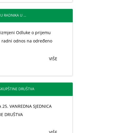
 RADNIKA U ...
 izmjeni Odluke o prijemu
u radni odnos na određeno
VIŠE
SKUPŠTINE DRUŠTVA
 25. VANREDNA SJEDNICA
NE DRUŠTVA
VIŠE