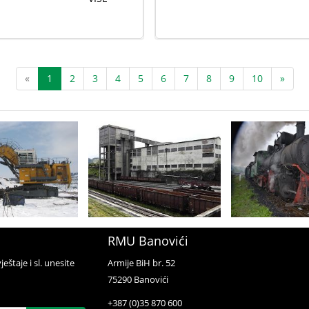
«
1
2
3
4
5
6
7
8
9
10
»
RMU Banovići
ještaje i sl. unesite
Armije BiH br. 52
75290 Banovići
+387 (0)35 870 600